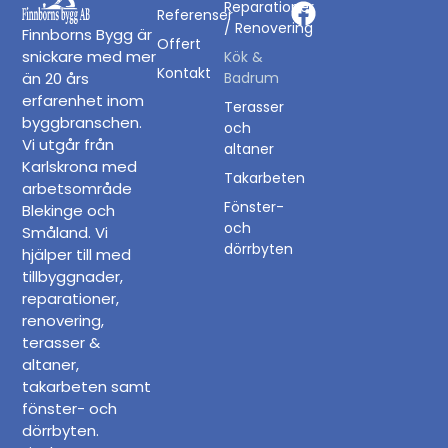
Reparationer
Referenser
/ Renovering
Finnborns Bygg är
Offert
snickare med mer
Kök &
Kontakt
än 20 års
Badrum
erfarenhet inom
Terasser
byggbranschen.
och
Vi utgår från
altaner
Karlskrona med
Takarbeten
arbetsområde
Fönster-
Blekinge och
och
Småland. Vi
dörrbyten
hjälper till med
tillbyggnader
,
reparationer
,
renovering
,
terasser &
altaner
,
takarbeten
samt
fönster- och
dörrbyten
.