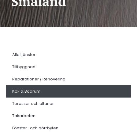
Småland
Alla tjänster
Tillbyggnad
Reparationer / Renovering
Kök & Badrum
Terasser och altaner
Takarbeten
Fönster- och dörrbyten