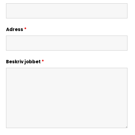
Adress
*
Beskriv jobbet
*