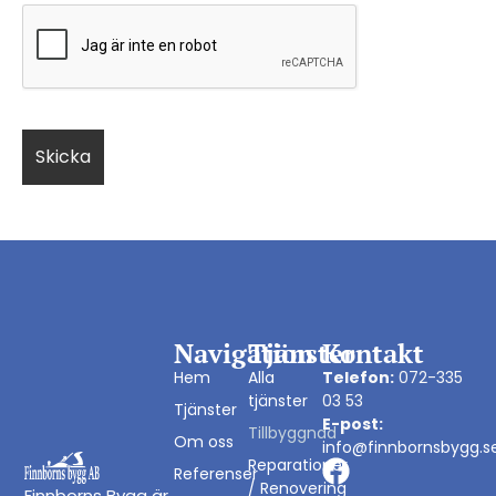
Navigation
Tjänster
Kontakt
Hem
Alla
Telefon:
072-335
tjänster
03 53
Tjänster
E-post:
Tillbyggnad
Om oss
info@finnbornsbygg.s
Reparationer
Referenser
/ Renovering
Finnborns Bygg är