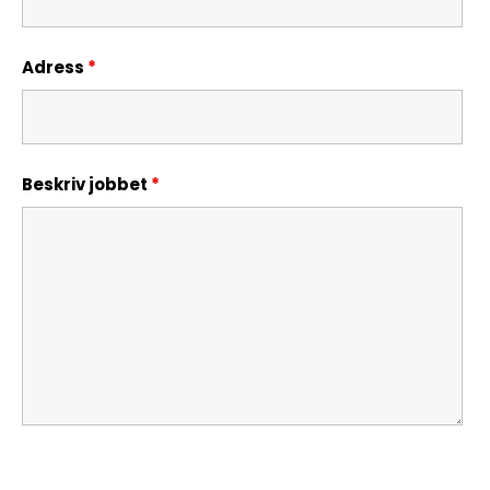
Adress
*
Beskriv jobbet
*