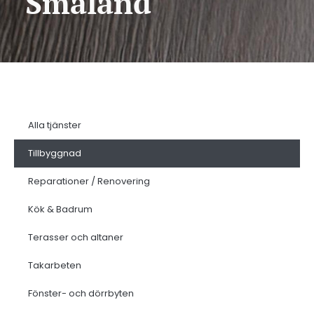
Småland
Alla tjänster
Tillbyggnad
Reparationer / Renovering
Kök & Badrum
Terasser och altaner
Takarbeten
Fönster- och dörrbyten